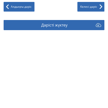
Алдыңғы дәріс
Келесі дәріс
Дәрісті жүктеу