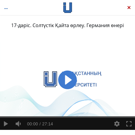
17-дәріс. Солтүстік Қайта өрлеу. Германия өнері
Өнер тарихы
00:00
27:14