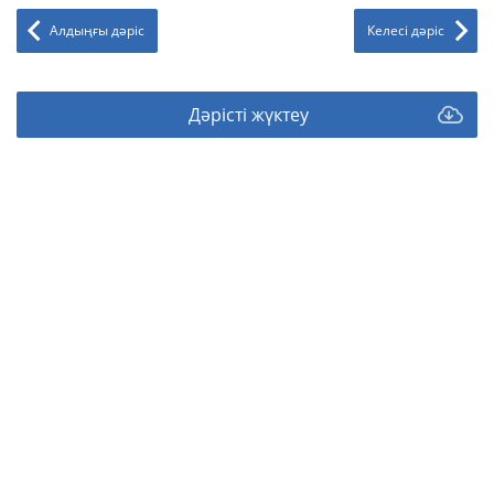
Алдыңғы дәріс
Келесі дәріс
Дәрісті жүктеу