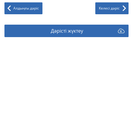
Алдыңғы дәріс
Келесі дәріс
Дәрісті жүктеу