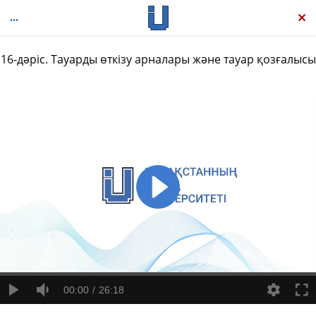
16-дәріс. Тауарды өткізу арналары және тауар қозғалысы
Маркетинг негіздері
00:00
26:18