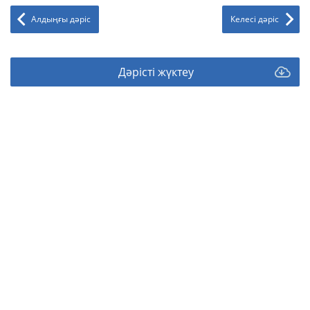
Алдыңғы дәріс
Келесі дәріс
Дәрісті жүктеу