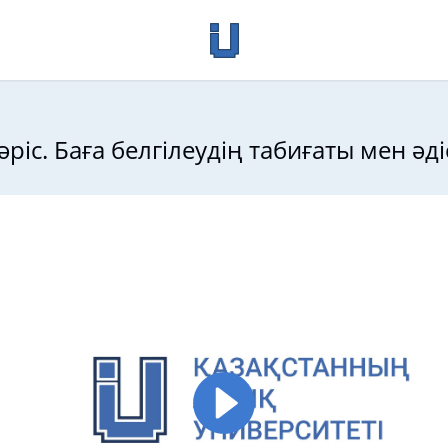
әріс. Баға белгілеудің табиғаты мен әді
іздері