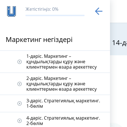
Жетістігіңіз: 0%
Маркетинг негіздері
14-д
Маркетинг нег
1-дәріс. Маркетинг –
құндылықтарды құру және
play_circle_outline
клиенттермен өзара әрекеттесу
2-дәріс. Маркетинг –
құндылықтарды құру және
play_circle_outline
клиенттермен өзара әрекеттесу
3-дәріс. Стратегиялық маркетинг.
play_circle_outline
1-бөлім
4-дәріс. Стратегиялық маркетинг.
play_circle_outline
2-бөлім