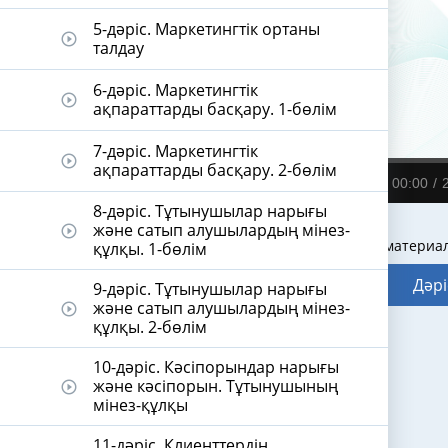
5-дәріс. Маркетингтік ортаны
play_circle_outline
талдау
6-дәріс. Маркетингтік
play_circle_outline
ақпараттарды басқару. 1-бөлім
7-дәріс. Маркетингтік
play_circle_outline
ақпараттарды басқару. 2-бөлім
00:00
8-дәріс. Тұтынушылар нарығы
және сатып алушылардың мінез-
play_circle_outline
Видеодәріс материа
құлқы. 1-бөлім
Дәрі
9-дәріс. Тұтынушылар нарығы
және сатып алушылардың мінез-
play_circle_outline
құлқы. 2-бөлім
10-дәріс. Кәсіпорындар нарығы
және кәсіпорын. Тұтынушының
play_circle_outline
мінез-құлқы
11-дәріс. Клиенттердің