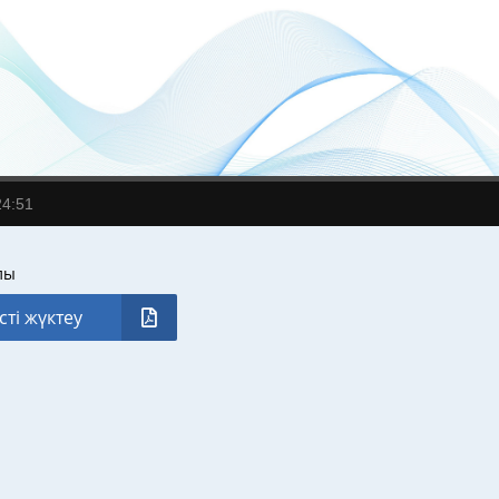
24:51
лы
сті жүктеу