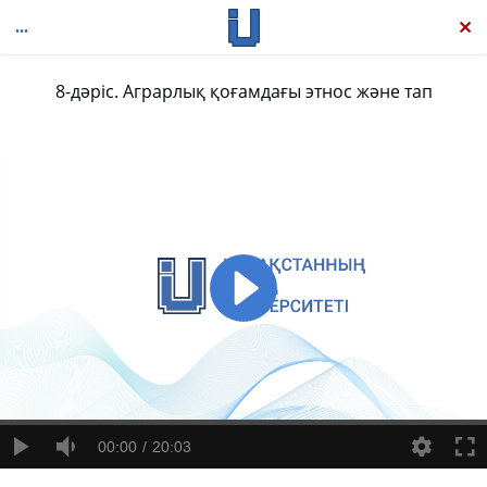
8-дәріс. Аграрлық қоғамдағы этнос және тап
Ұлттың этностық тамыры
00:00
20:03