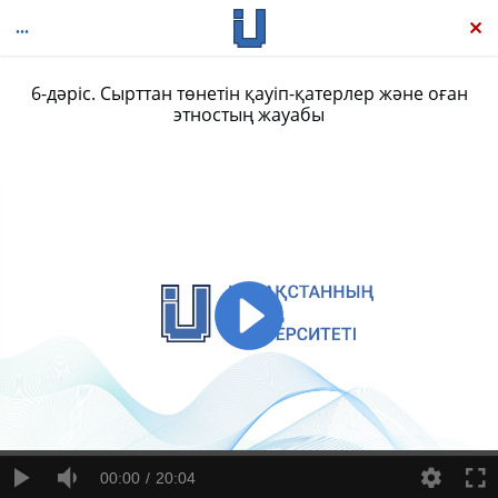
6-дәріс. Сырттан төнетін қауіп-қатерлер және оған
этностың жауабы
Ұлттың этностық тамыры
00:00
20:04