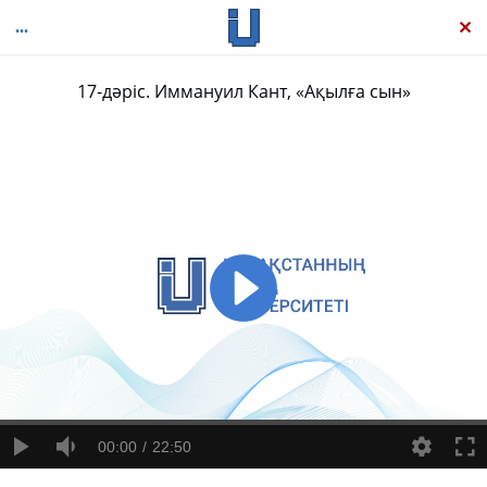
17-дәріс. Иммануил Кант, «Ақылға сын»
Философияның қысқаша тарихы. Сократтан Дерридаға дейін
00:00
22:50