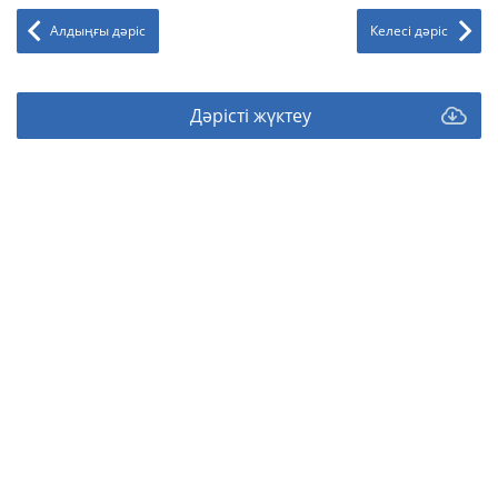
Алдыңғы дәріс
Келесі дәріс
Дәрісті жүктеу