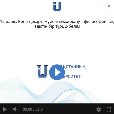
12-дәріс. Рене Декарт: жүйелі күмәндану – философиялық
әдістің бір түрі. 2-бөлім
Философияның қысқаша тарихы. Сократтан Дерридаға дейін
00:00
26:34