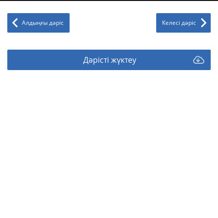
Алдыңғы дәріс
Келесі дәріс
Дәрісті жүктеу