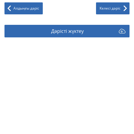
Алдыңғы дәріс
Келесі дәріс
Дәрісті жүктеу