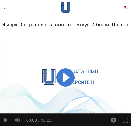
4-дәріс. Сократ пен Платон: от пен күн, 4-бөлім. Платон
Философияның қысқаша тарихы. Сократтан Дерридаға дейін
00:00
30:13