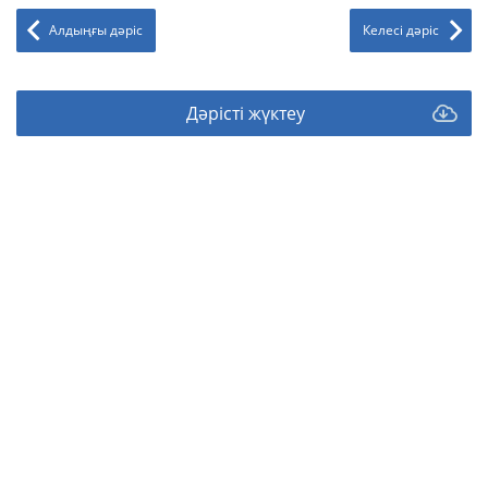
Алдыңғы дәріс
Келесі дәріс
Дәрісті жүктеу