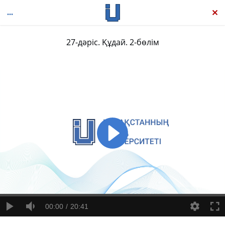
27-дәріс. Құдай. 2-бөлім
Батыс философиясының жаңа тарихы: Антика философиясы, 1-том
00:00
20:41