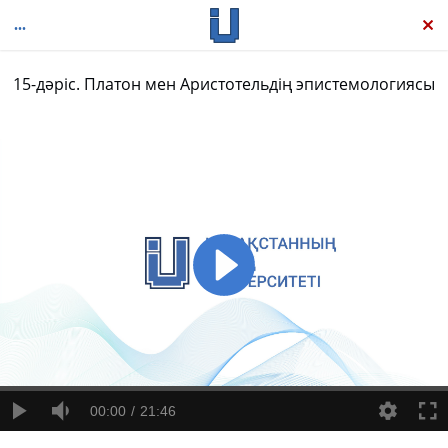
15-дәріс. Платон мен Аристотельдің эпистемологиясы
Батыс философиясының жаңа тарихы: Антика философиясы, 1-том
00:00
21:46