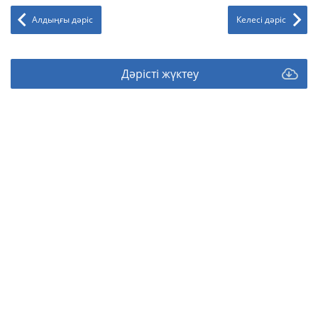
Алдыңғы дәріс
Келесі дәріс
Дәрісті жүктеу