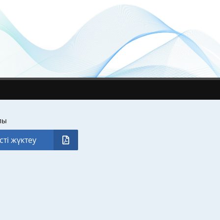
лы
сті жүктеу