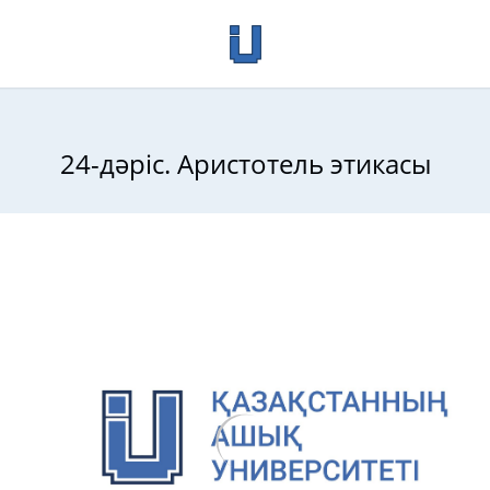
24-дәріс. Аристотель этикасы
офиясының жаңа тарихы: Антика философиясы,