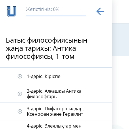
Жетістігіңіз: 0%
Батыс философиясының
жаңа тарихы: Антика
Батыс филос
философиясы, 1-том
1-дәріс. Кіріспе
play_circle_outline
2-дәріс. Алғашқы Антика
play_circle_outline
философтары
3-дәріс. Пифагоршылдар,
play_circle_outline
Ксенофан және Гераклит
4-дәріс. Элеялықтар мен