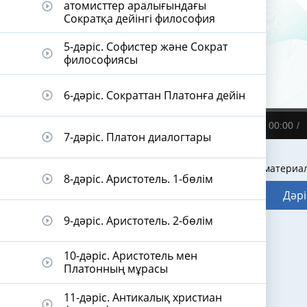
атомисттер аралығындағы
play_circle_outline
Сократқа дейінгі философия
5-дәріс. Софистер және Сократ
play_circle_outline
философиясы
6-дәріс. Сократтан Платонға дейін
play_circle_outline
00:00
7-дәріс. Платон диалогтары
play_circle_outline
Видеодәріс материа
8-дәріс. Аристотель. 1-бөлім
play_circle_outline
Дәрі
9-дәріс. Аристотель. 2-бөлім
play_circle_outline
10-дәріс. Аристотель мен
play_circle_outline
Платонның мұрасы
11-дәріс. Антикалық христиан
play_circle_outline