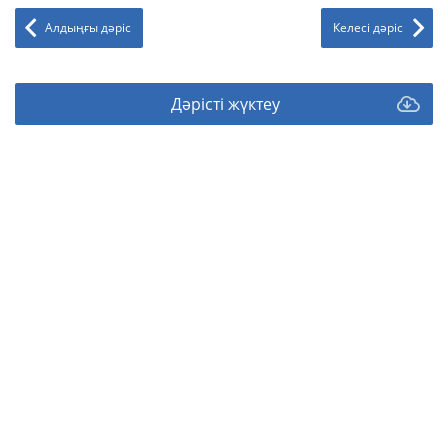
Алдыңғы дәріс
Келесі дәріс
Дәрісті жүктеу