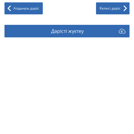
Алдыңғы дәріс
Келесі дәріс
Дәрісті жүктеу