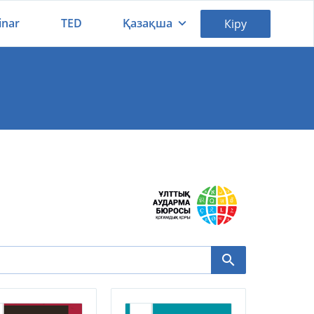
inar
TED
Қазақша
Кіру
Қазақша
Русский