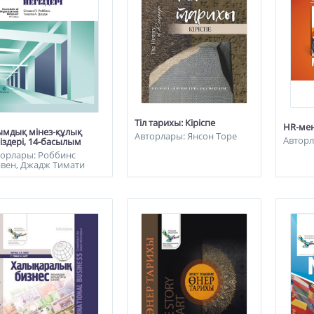
Тіл тарихы: Кіріспе
HR-мен
ымдық мінез-құлық
Авторлары: Янсон Торе
Авторл
іздері, 14-басылым
торлары: Роббинс
ивен, Джадж Тимати