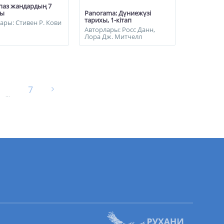
паз жандардың 7
сы
Panorama: Дүниежүзі
тарихы, 1-кітап
ары: Стивен Р. Кови
Авторлары: Росс Данн,
Лора Дж. Митчелл
7
...