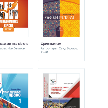
еджментке кіріспе
Ориентализм
ары: Ник Уилтон
Авторлары: Саид Эдуард
Уади