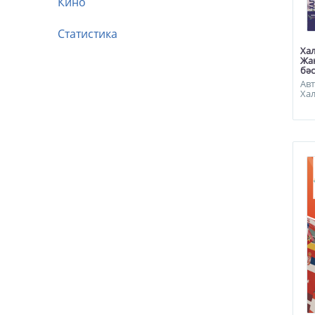
Кино
Статистика
Ха
Жа
бәс
Авт
Хал