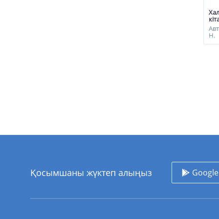
Хал
кіт
Ав
Н.
Қосымшаны жүктеп алыңыз
Google