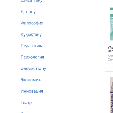
Саясаттану
Дінтану
Философия
Құқықтану
Педагогика
Ұй
нег
Ав
Психология
Ст
Әлеуметтану
Экономика
Инновация
Театр