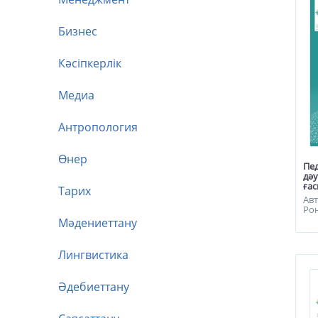
Бизнес
Кәсіпкерлік
Медиа
Антропология
Өнер
Пе
дәу
ға
Тарих
Авт
Ро
Мәдениеттану
Лингвистика
Әдебиеттану