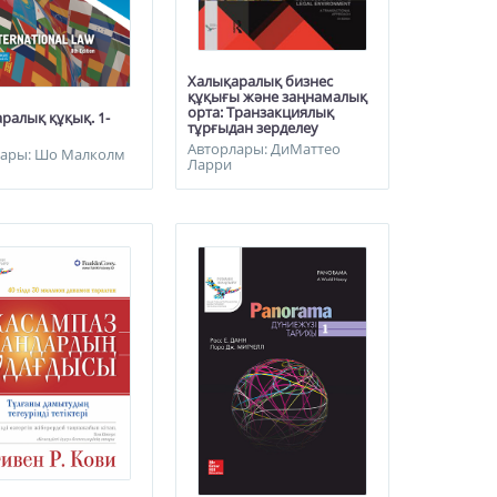
Халықаралық бизнес
құқығы және заңнамалық
орта: Транзакциялық
ралық құқық. 1-
тұрғыдан зерделеу
Авторлары: ДиМаттео
лары: Шо Малколм
Ларри