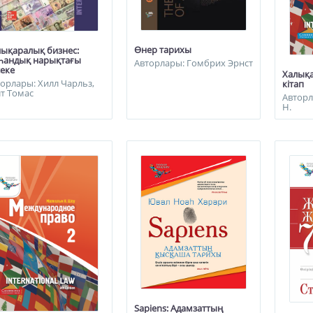
Өнер тарихы
лықаралық бизнес:
һандық нарықтағы
Авторлары: Гомбрих Эрнст
еке
Халықа
орлары: Хилл Чарльз,
кітап
т Томас
Автор
Н.
Sapiens: Адамзаттың