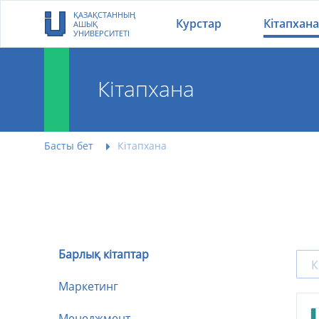
ҚАЗАҚСТАННЫҢ
Курстар
Кітапхана
АШЫҚ
УНИВЕРСИТЕТІ
Кітапхана
Басты бет
Кітапхана
Барлық кітаптар
Маркетинг
Менеджмент