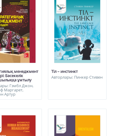
егиялық менеджмент
Тіл – инстинкт
рі: Бәсекелік
Авторлары: Пинкер Стивен
шылыққа ұмтылу
ары: Гэмбл Джон,
ф Маргарет,
он Артур