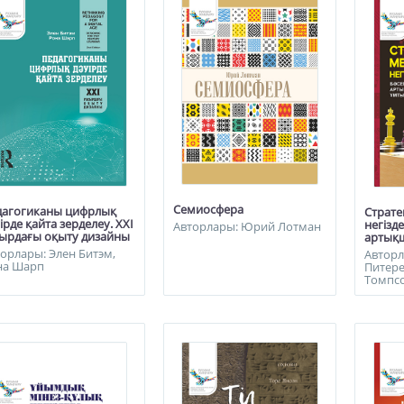
Семиосфера
дагогиканы цифрлық
Страт
ірде қайта зерделеу. ХХІ
негізде
Авторлары: Юрий Лотман
сырдағы оқыту дизайны
артық
орлары: Элен Битэм,
Авторл
на Шарп
Питере
Томпс