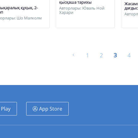
қысқаша тарихы
Жасам
ықаралық құқық. 2-
дағды
Авторлары: Юваль Ной
ап
Харари
Авторл
торлары: Шо Малколм
1
2
3
4
 Play
App Store