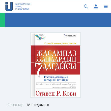
ҚАЗАҚСТАННЫҢ
АШЫҚ
УНИВЕРСИТЕТІ
Санаттар
Менеджмент