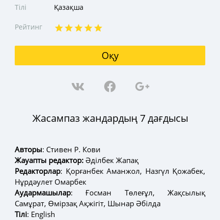
Тілі
Қазақша
Рейтинг
Оқу
Жасампаз жандардың 7 дағдысы
Авторы
: Стивен Р. Кови
Жауапты редактор:
Әділбек Жапақ
Редакторлар
: Қорғанбек Аманжол, Назгүл Қожабек,
Нұрдәулет Омарбек
Аудармашылар
: Ғосман Төлеғұл, Жақсылық
Самұрат, Өмірзақ Ақжігіт, Шынар Әбілда
Тілі
: English