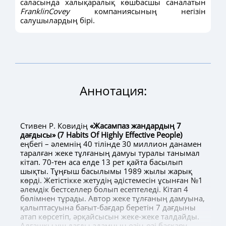
саласында халықаралық көшбасшы саналатын
FranklinCovey
компаниясының негізін
салушылардың бірі.
Аннотация:
Стивен Р. Ковидің
«Жасампаз жандардың 7
дағдысы» (7 Habits Of Highly Effective People)
еңбегі – әлемнің 40 тілінде 30 миллион данамен
таралған жеке тұлғаның дамуы туралы танымал
кітап. 70-тен аса елде 13 рет қайта басылып
шықты. Тұңғыш басылымы 1989 жылы жарық
көрді. Жетістікке жетудің әдістемесін ұсынған №1
әлемдік бестселлер болып есептеледі. Кітап 4
бөлімнен тұрады. Автор жеке тұлғаның дамуына,
қалыптасуына бағыт-бағдар беретін 7 дағдыны
атап көрсетіп, әрқайсысын жеке-жеке талдайды.
Алғашқы үш дағды адамның өзін-өзі басқару –