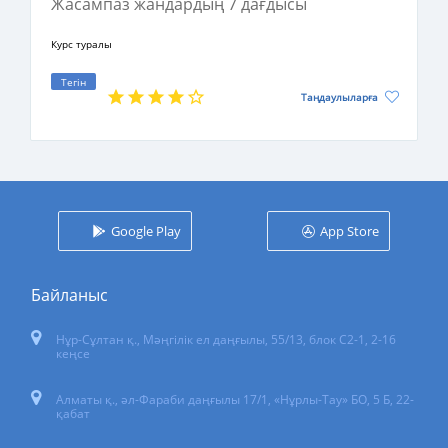
Жасампаз жандардың 7 дағдысы
Курс туралы
Тегін
Таңдаулыларға
Google Play
App Store
Байланыс
Нұр-Сұлтан қ.
,
Мәңгілік ел даңғылы, 55/13
, блок С2-1, 2-16
кеңсе
Алматы қ., әл-Фараби даңғылы 17/1, «Нұрлы-Тау» БО, 5 Б, 22-
қабат