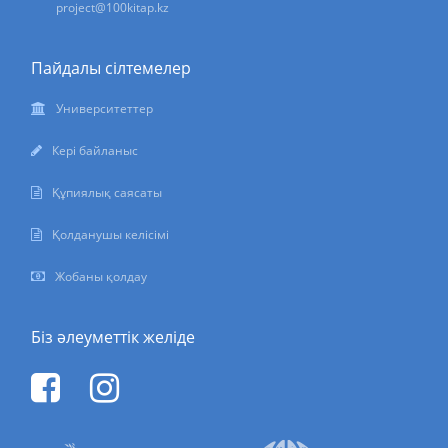
project@100kitap.kz
Пайдалы сілтемелер
Университеттер
Кері байланыс
Құпиялық саясаты
Қолданушы келісімі
Жобаны қолдау
Біз әлеуметтік желіде