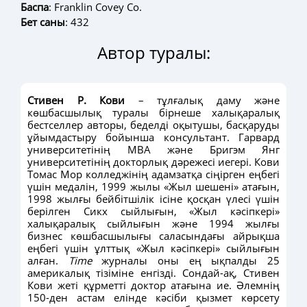
Баспа
: Franklin Covey Со.
Бет саны
: 432
Автор туралы:
Стивен Р. Кови
– тұлғалық даму және
көшбасшылық туралы бірнеше халықаралық
бестселлер авторы, беделді оқытушы, басқаруды
ұйымдастыру бойынша консультант. Гарвард
университетінің МВА және Бригэм Янг
университетінің докторлық дәрежесі иегері. Кови
Томас Мор колледжінің адамзатқа сіңірген еңбегі
үшін медалін, 1999 жылы «Жыл шешені» атағын,
1998 жылғы бейбітшілік ісіне қосқан үлесі үшін
берілген Сикх сыйлығын, «Жыл кәсіпкері»
халықаралық сыйлығын және 1994 жылғы
бизнес көшбасшылығы саласындағы айрықша
еңбегі үшін ұлттық «Жыл кәсіпкері» сыйлығын
алған.
Time
журналы оны ең ықпалды 25
америкалық тізіміне енгізді. Сондай-ақ, Стивен
Кови жеті құрметті доктор атағына ие. Әлемнің
150-ден астам елінде кәсіби қызмет көрсету