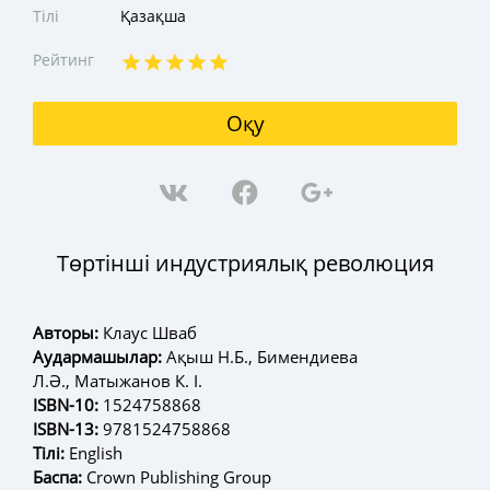
Тілі
Қазақша
Рейтинг
Оқу
Төртінші индустриялық революция
Авторы:
Клаус Шваб
Аудармашылар:
Ақыш Н.Б., Бимендиева
Л.Ә., Матыжанов К. І.
ISBN-10:
1524758868
ISBN-13:
9781524758868
Тілі:
English
Баспа:
Crown Publishing Group