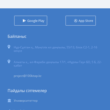
Google Play
App Store
Байланыс
Нұр-Сұлтан қ.
,
Мәңгілік ел даңғылы, 55/13
, блок С2-1, 2-16
кеңсе
Алматы қ., әл-Фараби даңғылы 17/1, «Нұрлы-Тау» БО, 5 Б, 22-
қабат
project@100kitap.kz
Пайдалы сілтемелер
Университеттер