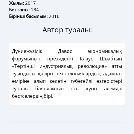
Жылы:
2017
Бет саны:
184
Бірінші басылым:
2016
Автор туралы:
Дүниежүзілік Давос экономикалық
форумының президенті Клаус Швабтың
«Төртінші индустриялық революция» атты
туындысы қазіргі технологиялардың адамзат
өміріне алып келетін түбегейлі өзгерістері
туралы баяндайтын осы күнгі әлемдік
бестселердің бірі.