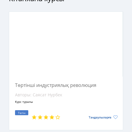
куә болмақпыз. Бүкіләлемдік экономикалық
Давос форумының негізін қалаушы және
тұрақты президенті Клаус Шваб осындай
алапат өзгерістердің әлеуетін алдын ала
болжап, терең байыптап, оны адамзат
игілігіне жарату жолдарын қарастыратын
еңбек жазған. Демек, бұл кітап адамзаттың
ортақ болашағы үшін алаңдайтын және
революциялық технологияларды қоғам
тіршілігіне икемдеуге ниетті жасампаз ортаға
арналған.
Төртінші индустриялық революция
Авторы: Саясат Нурбек
Курс туралы
Тегін
Таңдаулыларға