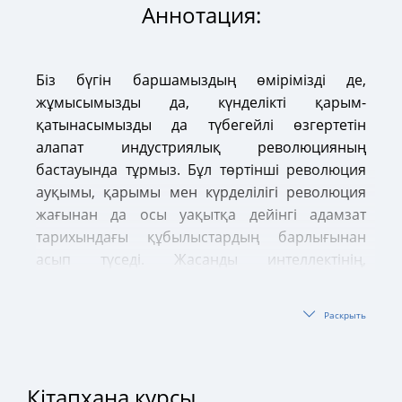
Аннотация:
Біз бүгін баршамыздың өмірімізді де,
жұмысымызды да, күнделікті қарым-
қатынасымызды да түбегейлі өзгертетін
алапат индустриялық революцияның
бастауында тұрмыз. Бұл төртінші революция
ауқымы, қарымы мен күрделілігі революция
жағынан да осы уақытқа дейінгі адамзат
тарихындағы құбылыстардың барлығынан
асып түседі. Жасанды интеллектінің,
роботтандырудың, робот-автомобильдердің,
3D басып шығарудың, нанотехнологияның,
Раскрыть
биотехнологияның дамуымен және тағы да
толып жатқан ғажайыптардың пайда
болуымен барлық салада қарыштап көкке
Кітапхана курсы
өрлейтін, таңғаларлық технологиялық дүмпуге