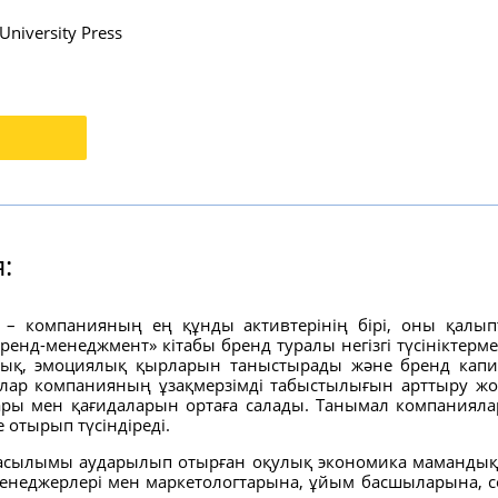
University Press
:
– компанияның ең құнды активтерінің бірі, оны қалыпта
ренд-менеджмент» кітабы бренд туралы негізгі түсініктер
ық, эмоциялық қырларын таныстырады және бренд капит
лар компанияның ұзақмерзімді табыстылығын арттыру жол
ы мен қағидаларын ортаға салады. Танымал компанияла
е отырып түсіндіреді.
-басылымы аударылып отырған оқулық экономика мамандықта
енеджерлері мен маркетологтарына, ұйым басшыларына, со