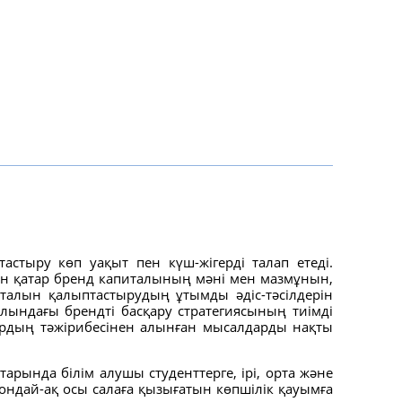
стыру көп уақыт пен күш-жігерді талап етеді.
мен қатар бренд капиталының мәні мен мазмұнын,
алын қалыптастырудың ұтымды әдіс-тәсілдерін
ындағы брендті басқару стратегиясының тиімді
рдың тәжірибесінен алынған мысалдарды нақты
рында білім алушы студенттерге, ірі, орта және
ндай-ақ осы салаға қызығатын көпшілік қауымға