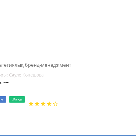
атегиялық бренд-менеджмент
оры: Сәуле Көпешова
туралы
ін
Жаңа