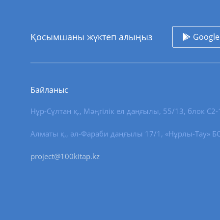
Қосымшаны жүктеп алыңыз
Google
Байланыс
Нұр-Сұлтан қ.
,
Мәңгілік ел даңғылы, 55/13
, блок С2-
Алматы қ., әл-Фараби даңғылы 17/1, «Нұрлы-Тау» БО,
project@100kitap.kz