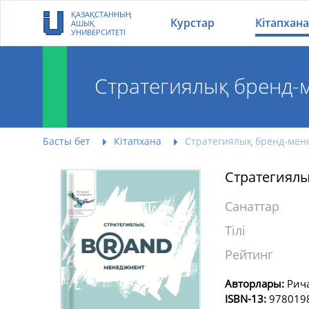
ҚАЗАҚСТАННЫҢ
Курстар
Кітапхана
АШЫҚ
УНИВЕРСИТЕТІ
Стратегиялық бренд-
Басты бет
Кітапхана
Стратегиялық бренд-мен
Стратегиял
Санаттар
Тілі
Рейтинг
Авторлары:
Рич
ISBN-13:
978019