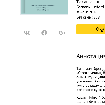
Тілі:
ағылшын
Баспасы:
Oxford 
Жылы:
2018
Бет саны:
368
Оқу
Аннотация
Танымал бренд 
«Стратегиялық б
оның функциял
ұсынады. Автор
тұжырымдамалар
кейстерге сүйен
Қазақ тіліне 4
шағын бизнес м