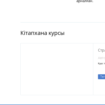
арналған.
Кітапхана курсы
Стр
Авт
Курс 
Тег