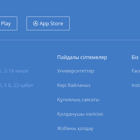
 Play
App Store
Пайдалы сілтемелер
Біз
1, 2-16 кеңсе
Университеттер
Fac
 5 Б, 22-қабат
Кері байланыс
Ins
Құпиялық саясаты
Қолданушы келісімі
Жобаны қолдау