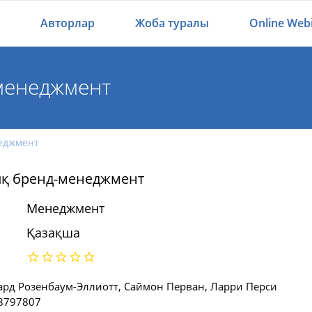
Авторлар
Жоба туралы
Online Web
менеджмент
еджмент
ық бренд-менеджмент
Менеджмент
Қазақша
ард Розенбаум-Эллиотт, Саймон Перван, Ларри Перси
8797807