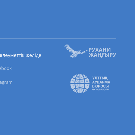
 әлеуметтік желіде
ebook
tagram