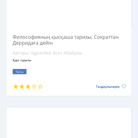
Философияның қысқаша тарихы. Сократтан
Дерридаға дейін
Авторы: Құранбек Әсет Абайұлы
Курс туралы
Тегін
Таңдаулыларға