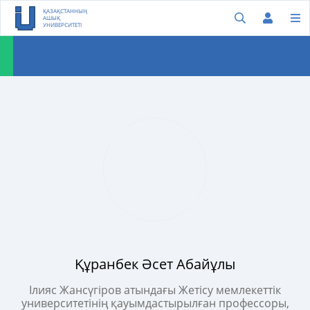
ҚАЗАҚСТАННЫҢ
АШЫҚ
УНИВЕРСИТЕТІ
Құранбек Әсет Абайұлы
Ілияс Жансүгіров атындағы Жетісу мемлекеттік
университетінің қауымдастырылған профессоры,