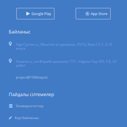
Google Play
App Store
Байланыс
Нұр-Сұлтан қ.
,
Мәңгілік ел даңғылы, 55/13
, блок С2-1, 2-16
кеңсе
Алматы қ., әл-Фараби даңғылы 17/1, «Нұрлы-Тау» БО, 5 Б, 22-
қабат
project@100kitap.kz
Пайдалы сілтемелер
Университеттер
Кері байланыс