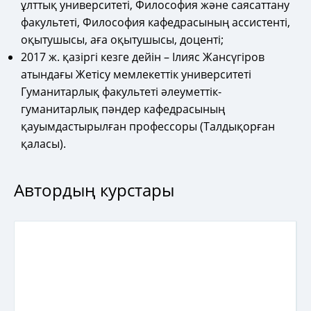
ұлттық университеті, Философия және саясаттану
факультеті, Философия кафедрасының ассистенті,
оқытушысы, аға оқытушысы, доценті;
2017 ж. қазіргі кезге дейін
– Ілияс Жансүгіров
атындағы Жетісу мемлекеттік университеті
Гуманитарлық факультеті әлеуметтік-
гуманитарлық пәндер кафедрасының
қауымдастырылған профессоры (Талдықорған
қаласы).
Автордың курстары