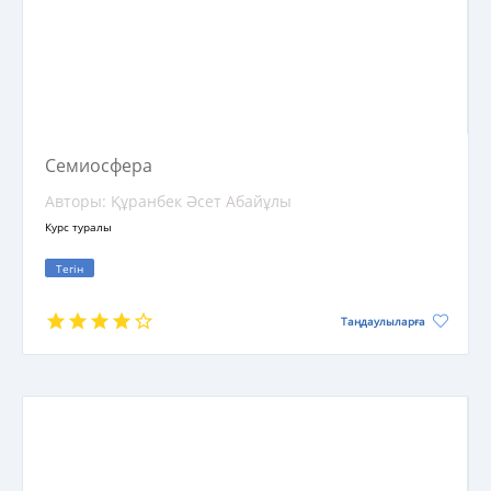
Семиосфера
Авторы: Құранбек Әсет Абайұлы
Курс туралы
Тегін
Таңдаулыларға