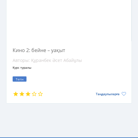
Кино 2: бейне – уақыт
Авторы: Құранбек Әсет Абайұлы
Курс туралы
Тегін
Таңдаулыларға