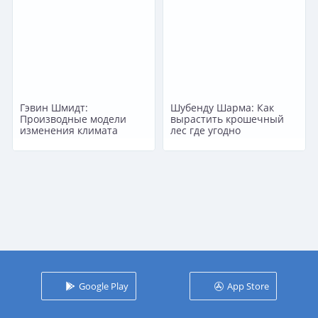
Гэвин Шмидт:
Шубенду Шарма: Как
Производные модели
вырастить крошечный
изменения климата
лес где угодно
Google Play
App Store