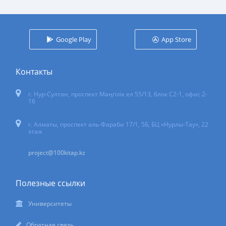
Google Play
App Store
Контакты
г. Нур-Султан
,
проспект Мәңгілік ел 55/13
, блок С2-1, офис 2-
16
г. Алматы, проспект аль-Фараби 17/1, 5Б, БЦ «Нурлы-Тау», 22
этаж
project@100kitap.kz
Полезные ссылки
Университеты
Обратная связь