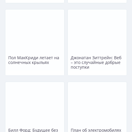
Пол МакКриди летает на
Джонатан Зиттрейн: Веб
солнечных крыльях
– это случайные добрые
поступки
Билл Форд: Будущее без
План об электромобилях