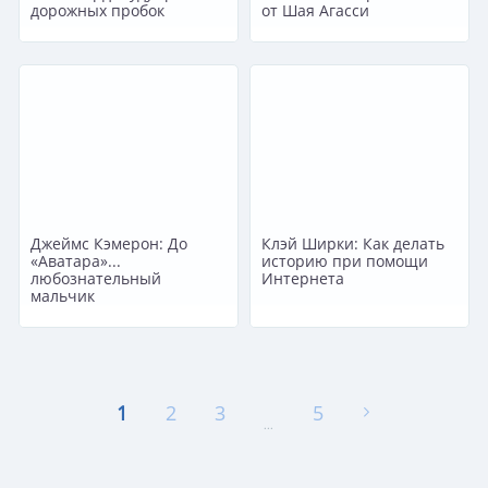
дорожных пробок
от Шая Агасси
Джеймс Кэмерон: До
Клэй Ширки: Как делать
«Аватара»...
историю при помощи
любознательный
Интернета
мальчик
1
2
3
5
...