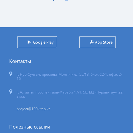
Google Play
App Store
Контакты
г. Нур-Султан
,
проспект Мәңгілік ел 55/13
, блок С2-1, офис 2-
16
г. Алматы, проспект аль-Фараби 17/1, 5Б, БЦ «Нурлы-Тау», 22
этаж
project@100kitap.kz
Полезные ссылки