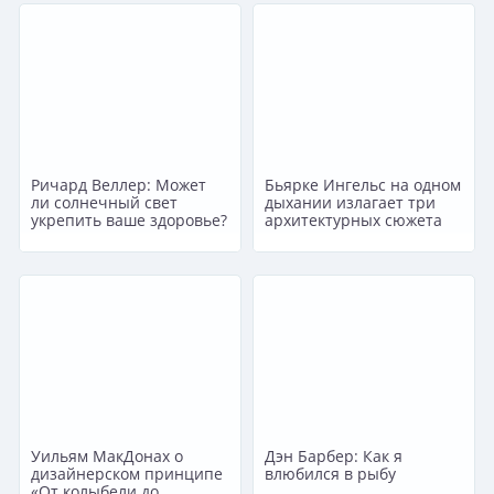
Ричард Веллер: Может
Бьярке Ингельс на одном
ли солнечный свет
дыхании излагает три
укрепить ваше здоровье?
архитектурных сюжета
Уильям МакДонах о
Дэн Барбер: Как я
дизайнерском принципе
влюбился в рыбу
«От колыбели до