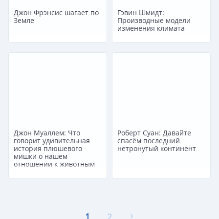
Джон Фрэнсис шагает по
Гэвин Шмидт:
Земле
Производные модели
изменения климата
Джон Муаллем: Что
Роберт Суан: Давайте
говорит удивительная
спасём последний
история плюшевого
нетронутый континент
мишки о нашем
отношении к животным
1
2