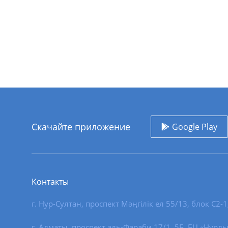
Скачайте приложение
Google Play
Контакты
г. Нур-Султан
,
проспект Мәңгілік ел 55/13
, блок С2-1
г. Алматы, проспект аль-Фараби 17/1, 5Б, БЦ «Нурлы