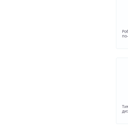
Ро
по
Ти
ди