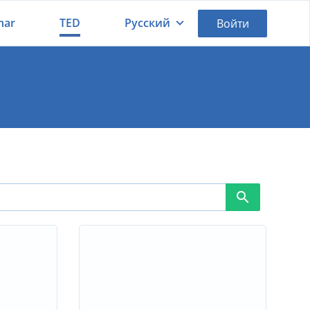
nar
TED
Русский
Войти
Қазақша
Русский