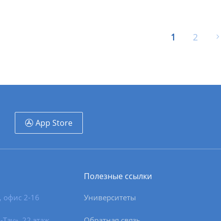
1
2
App Store
Полезные ссылки
, офис 2-16
Университеты
-Тау», 22 этаж
Обратная связь