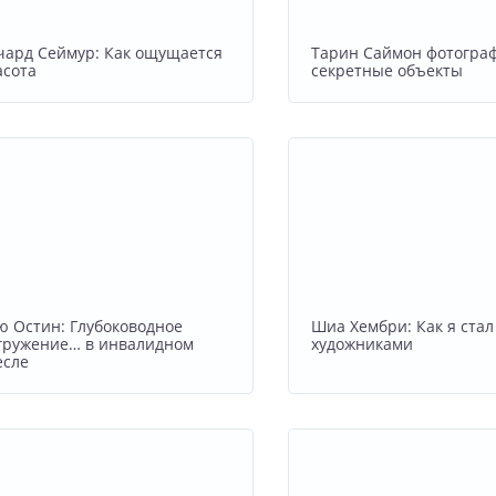
чард Сеймур: Как ощущается
Тарин Саймон фотогра
асота
секретные объекты
ю Остин: Глубоководное
Шиа Хембри: Как я стал
гружение… в инвалидном
художниками
есле