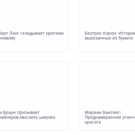
берт Ланг складывает оригами
Беатрис Корон: Истори
-новому
вырезанные из бумаги
м Браун призывает
Мариан Бантиес:
зайнеров мыслить широко
Преднамеренная утонч
красота