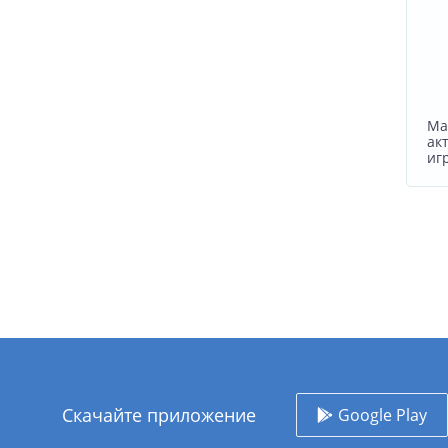
Ма
ак
иг
Скачайте приложение
Google Play