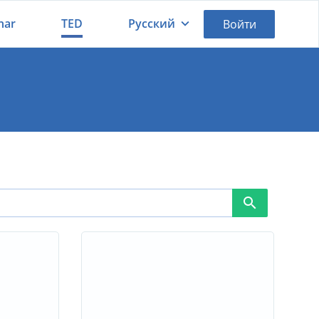
nar
TED
Русский
Войти
Қазақша
Русский