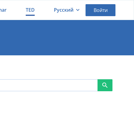
nar
TED
Русский
Войти
Қазақша
Русский