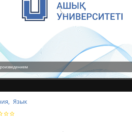
произведением
зия,
Язык