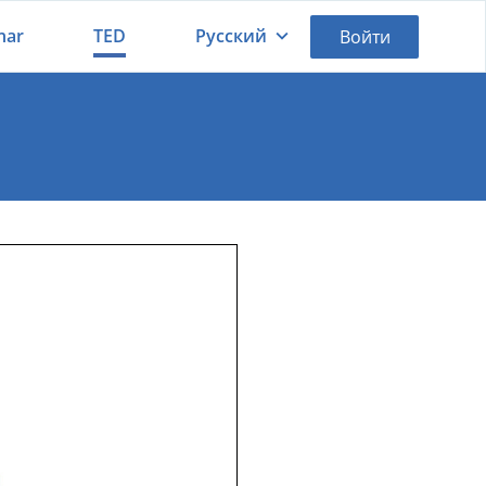
nar
TED
Русский
Войти
Қазақша
Русский