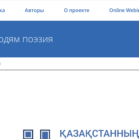
ка
Авторы
О проекте
Online Webi
юдям поэзия
м людям поэзия
я