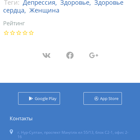
Теги:
Депрессия,
Здоровье,
Здоровье
сердца,
Женщина
Рейтинг
Google Play
App Store
Контакты
г. Нур-Султан
,
проспект Мәңгілік ел 55/13
, блок С2-1, офис 2-
16