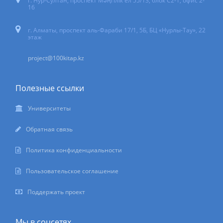
г. Нур-Султан
,
проспект Мәңгілік ел 55/13
, блок С2-1, офис 2-
16
г. Алматы, проспект аль-Фараби 17/1, 5Б, БЦ «Нурлы-Тау», 22
этаж
project@100kitap.kz
Полезные ссылки
Университеты
Обратная связь
Политика конфиденциальности
Пользовательское соглашение
Поддержать проект
Мы в соцсетях