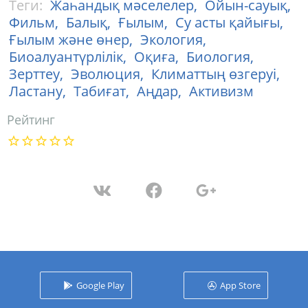
Теги:
Жаһандық мәселелер,
Ойын-сауық,
Фильм,
Балық,
Ғылым,
Су асты қайығы,
Ғылым және өнер,
Экология,
Биоалуантүрлілік,
Оқиға,
Биология,
Зерттеу,
Эволюция,
Климаттың өзгеруі,
Ластану,
Табиғат,
Аңдар,
Активизм
Рейтинг
Google Play
App Store