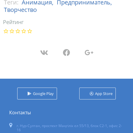
Теги:
Анимация,
Предприниматель,
Творчество
Рейтинг
Google Play
App Store
Контакты
г. Нур-Султан
,
проспект Мәңгілік ел 55/13
, блок С2-1, офис 2-
16