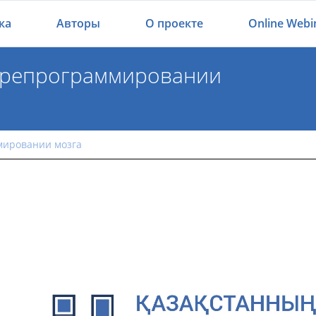
ка
Авторы
О проекте
Online Webi
ерепрограммировании
перепрограммировании мозга
мировании мозга