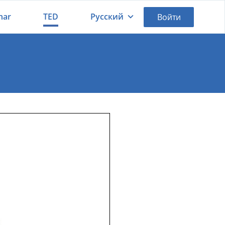
nar
TED
Русский
Войти
Қазақша
Русский