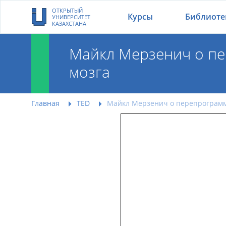
ОТКРЫТЫЙ
Курсы
Библиоте
УНИВЕРСИТЕТ
КАЗАХСТАНА
Майкл Мерзенич о п
мозга
Майкл Мерзенич о 
Главная
TED
Майкл Мерзенич о перепрограм