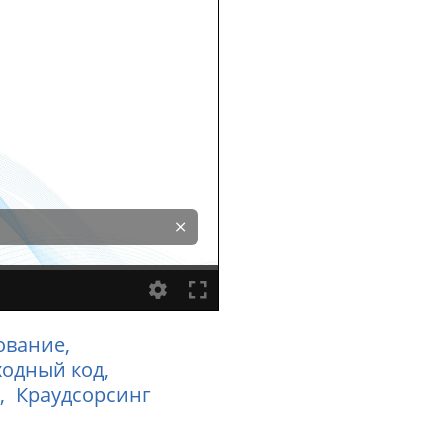
ование,
одный код,
,
Краудсорсинг