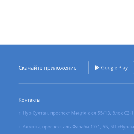
Скачайте приложение
Google Play
Контакты
г. Нур-Султан
,
проспект Мәңгілік ел 55/13
, блок С2-1
г. Алматы, проспект аль-Фараби 17/1, 5Б, БЦ «Нурлы