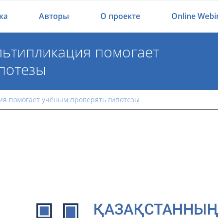
ка
Авторы
О проекте
Online Webi
ультипликация помогает
потезы
мультипликация помогает учёным проверять ги
ия помогает учёным проверять гипотезы