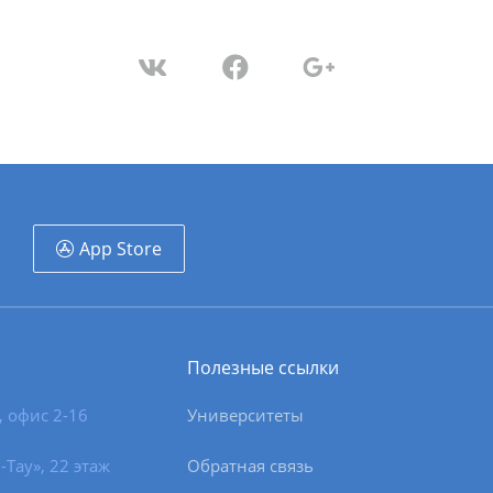
App Store
Полезные ссылки
, офис 2-16
Университеты
-Тау», 22 этаж
Обратная связь