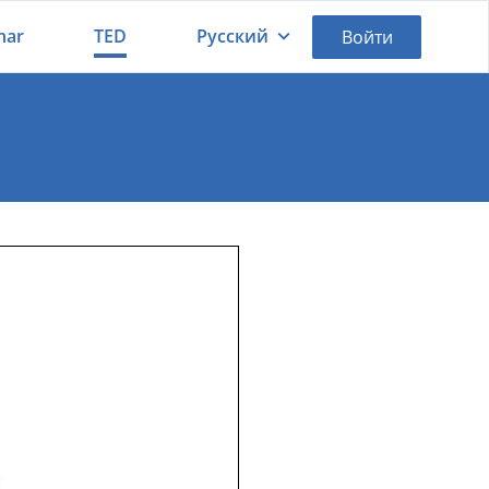
nar
TED
Русский
Войти
Қазақша
Русский
потезы