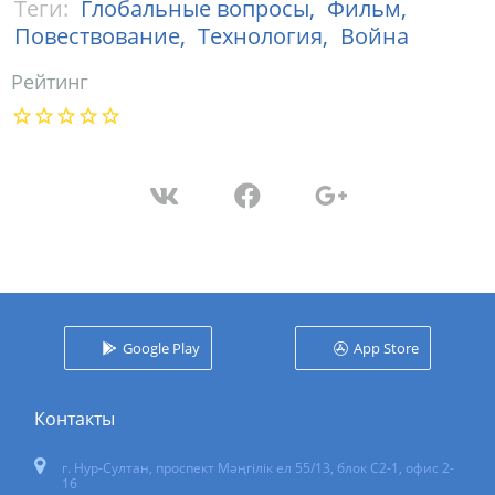
Теги:
Глобальные вопросы,
Фильм,
Повествование,
Технология,
Война
Рейтинг
Google Play
App Store
Контакты
г. Нур-Султан
,
проспект Мәңгілік ел 55/13
, блок С2-1, офис 2-
16