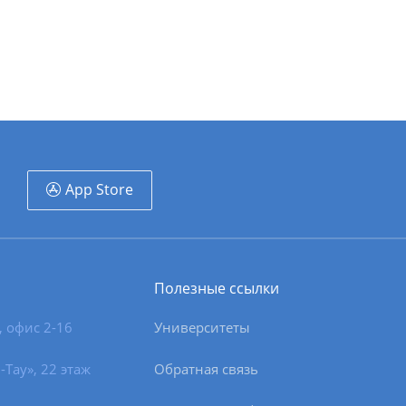
App Store
Полезные ссылки
, офис 2-16
Университеты
-Тау», 22 этаж
Обратная связь