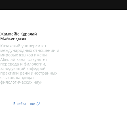
Жампейіс Құралай
Мәйкенқызы
Казахский университет
международных отношений и
мировых языков имени
Абылай хана, факультет
перевода и филологии,
заведующий кафедрой
практики речи иностранных
языков, кандидат
филологических наук
В избранное