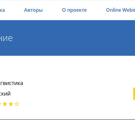
ка
Авторы
О проекте
Online Webi
ние
гвистика
ский
нание