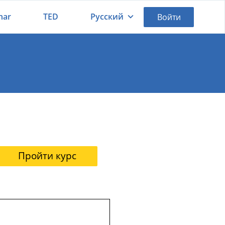
nar
TED
Русский
Войти
Қазақша
Русский
Пройти курс