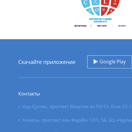
Скачайте приложение
Google Play
Контакты
г. Нур-Султан
,
проспект Мәңгілік ел 55/13
, блок С2-1
г. Алматы, проспект аль-Фараби 17/1, 5Б, БЦ «Нурлы