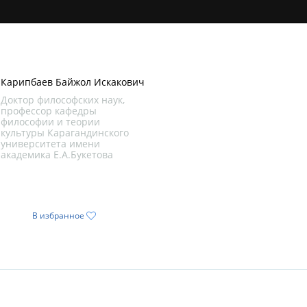
Карипбаев Байжол Искакович
Доктор философских наук,
профессор кафедры
философии и теории
культуры Карагандинского
университета имени
академика Е.А.Букетова
В избранное