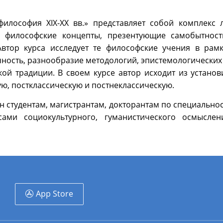
философия XIX-XX вв.» представляет собой комплекс 
 философские концепты, презентующие самобытност
втор курса исследует те философские учения в рамк
ность, разнообразие методологий, эпистемологических 
кой традиции. В своем курсе автор исходит из устано
ю, постклассическую и постнеклассическую.
н студентам, магистрантам, докторантам по специальнос
осами социокультурного, гуманистического осмысле
App Store