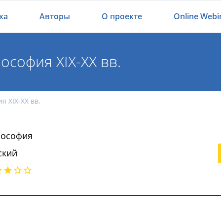
ка
Авторы
О проекте
Online Webi
ософия XIX-XX вв.
я XIX-XX вв.
ософия
ский
философия XIX-XX вв.