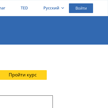
nar
TED
Русский
Войти
Қазақша
Русский
Пройти курс