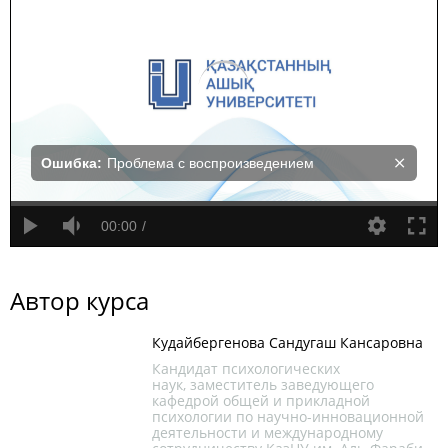
Ошибка:
Проблема с воспроизведением
00:00
Автор курса
Кудайбергенова Сандугаш Кансаровна
Кандидат психологических
наук, заместитель заведующего
кафедрой общей и прикладной
психологии по научно-инновационной
деятельности и международному