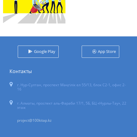
Google Play
App Store
Контакты
г. Нур-Султан
,
проспект Мәңгілік ел 55/13
, блок С2-1, офис 2-
16
г. Алматы, проспект аль-Фараби 17/1, 5Б, БЦ «Нурлы-Тау», 22
этаж
project@100kitap.kz