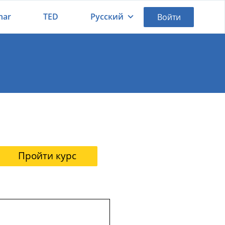
nar
TED
Русский
Войти
Қазақша
Русский
Пройти курс