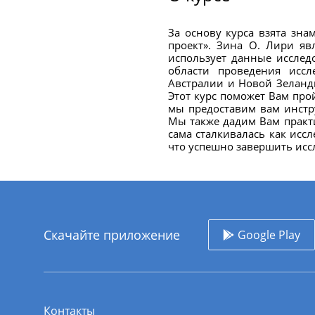
За основу курса взята зна
проект». Зина О. Лири я
использует данные исслед
области проведения иссл
Австралии и Новой Зеланди
Этот курс поможет Вам прой
мы предоставим вам инстр
Мы также дадим Вам практ
сама сталкивалась как иссл
что успешно завершить иссл
Скачайте приложение
Google Play
Контакты