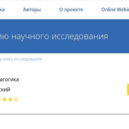
ка
Авторы
О проекте
Online Webi
ию научного исследования
учного исследования
агогика
ский
нию научного исследования