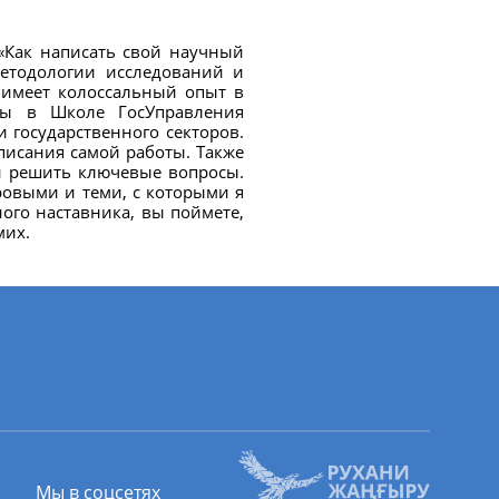
 «Как написать свой научный
етодологии исследований и
 имеет колоссальный опыт в
кты в Школе ГосУправления
 государственного секторов.
аписания самой работы. Также
и решить ключевые вопросы.
овыми и теми, с которыми я
ного наставника, вы поймете,
мих.
Мы в соцсетях