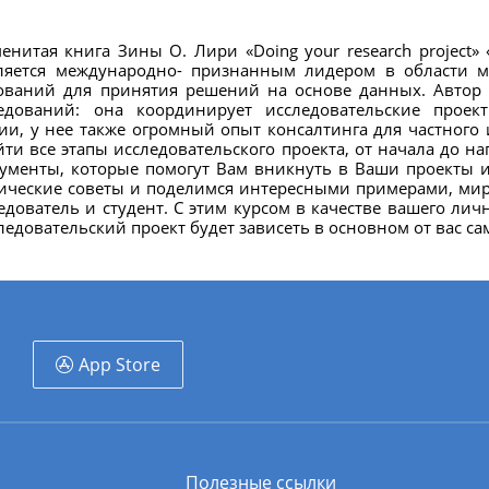
менитая книга Зины O. Лири «Doing your research project»
вляется международно- признанным лидером в области м
ований для принятия решений на основе данных. Автор
едований: она координирует исследовательские прое
и, у нее также огромный опыт консалтинга для частного и
ти все этапы исследовательского проекта, от начала до н
ументы, которые помогут Вам вникнуть в Ваши проекты 
ические советы и поделимся интересными примерами, мир
едователь и студент. С этим курсом в качестве вашего лич
едовательский проект будет зависеть в основном от вас са
App Store
Полезные ссылки