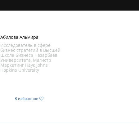
Абилова Альмира
Исследователь в сфере
бизнес стратегий в Высшей
Школе Бизнеса Назарбаев
Университета, Магистр
Маркетинг Наук Johns
Hopkins University
В избранное