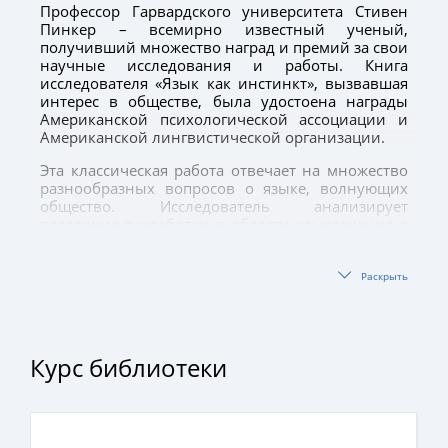
Профессор Гарвардского университета Стивен
Пинкер – всемирно известный ученый,
получивший множество наград и премий за свои
научные исследования и работы. Книга
исследователя «Язык как инстинкт», вызвавшая
интерес в обществе, была удостоена награды
Американской психологической ассоциации и
Американской лингвистической организации.
Эта классическая работа отвечает на множество
разнообразных вопросов о языке, волнующих
общество. Исследователь анализирует
последние разработки в области языкознания о
связи языка и сознания, а так же последние
достижения в научной среде, приводя примеры,
подробно объясняет, как функционирует язык,
Раскрыть
как ребенок обучается языку, и делает
обоснованные и четкие выводы.
Учебник предназначен для студентов вузов,
Курс библиотеки
широкой общественности, интересующейся
лингвистикой и психологией.