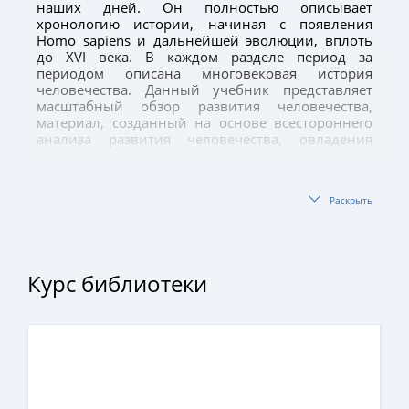
наших дней. Он полностью описывает
хронологию истории, начиная с появления
Homo sapiens и дальнейшей эволюции, вплоть
до ХVI века. В каждом разделе период за
периодом описана многовековая история
человечества. Данный учебник представляет
масштабный обзор развития человечества,
материал, созданный на основе всестороннего
анализа развития человечества, овладения
миром, сложных периодов создания
влиятельных государств, начавшихся ещё с
древности, и подтвержденный убедительными
Раскрыть
историческими фактами. Методика изложения
материала дает широкое представление об
историческом процессе.
Читатель, который хочет проанализировать
Курс библиотеки
прошлое и как можно больше узнать об истории
происхождения человечества, найдет в этой
книге много свежих данных об этом. Надеемся,
что новые термины в исторической науке также
будут полезны для читателей, интересующихся
мировой историей.
Книга, в первую очередь, предназначена