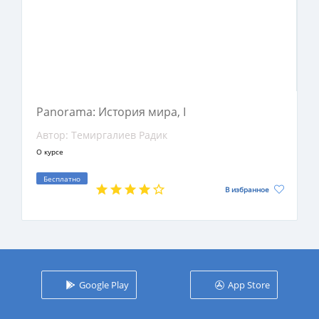
студентам вузов. Учебник также очень полезен
для широкого читателя, который стремится
углубить свои знания истории, её видение и
изучить всемирную историю.
Panorama: История мира, І
Автор: Темиргалиев Радик
О курсе
Бесплатно
В избранное
Google Play
App Store