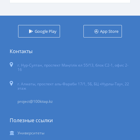
Google Play
App Store
Контакты
г. Нур-Султан
,
проспект Мәңгілік ел 55/13
, блок С2-1, офис 2-
16
г. Алматы, проспект аль-Фараби 17/1, 5Б, БЦ «Нурлы-Тау», 22
этаж
project@100kitap.kz
Полезные ссылки
Университеты