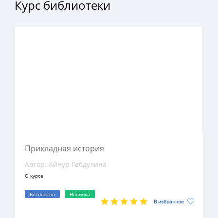
Курс библиотеки
факультета высших учебных заведений,
преподавателей и читателей, интересующихся
историей.
Прикладная история
Автор: Айнур Габдулина
О курсе
Бесплатно
Новинка
В избранное