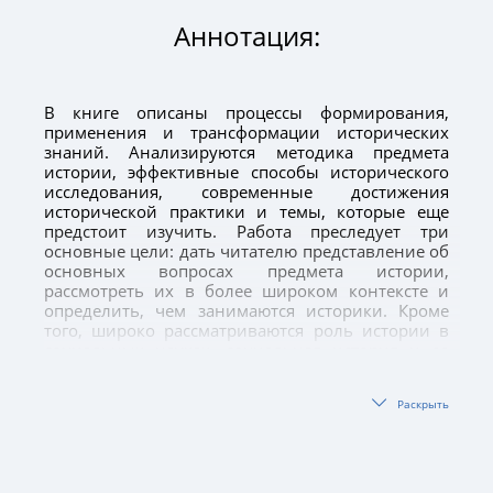
Аннотация:
В книге описаны процессы формирования,
применения и трансформации исторических
знаний. Анализируются методика предмета
истории, эффективные способы исторического
исследования, современные достижения
исторической практики и темы, которые еще
предстоит изучить. Работа преследует три
основные цели: дать читателю представление об
основных вопросах предмета истории,
рассмотреть их в более широком контексте и
определить, чем занимаются историки. Кроме
того, широко рассматриваются роль истории в
социальных науках, социальная история и ее
виды, использование цифровых технологий и
ресурсов, которые влияют на радикальные
Раскрыть
изменения в области исторического знания,
методы цифровой истории, их значение и
навыки, необходимые историкам.
Учебник предназначен для студентов,
магистрантов и докторантов исторического