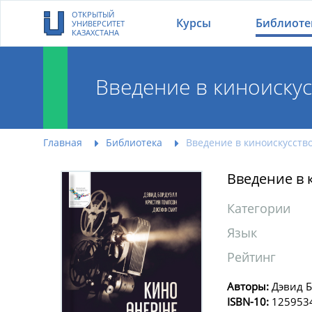
ОТКРЫТЫЙ
Курсы
Библиоте
УНИВЕРСИТЕТ
КАЗАХСТАНА
Введение в киноискус
Главная
Библиотека
Введение в киноискусств
Введение в 
Категории
Язык
Рейтинг
Авторы:
Дэвид Б
ISBN-10:
125953