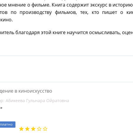
ое мнение о фильме. Книга содержит экскурс в историю
тов по производству фильмов, тех, кто пишет о кин
кино.
ритель благодаря этой книге научится осмысливать, оц
дение в киноискусство
ор: Абикеева Гульнара Ойратовна
се
сплатно