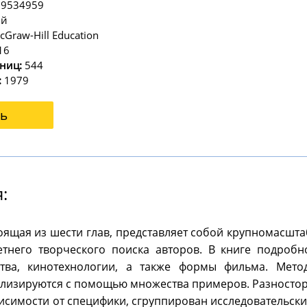
59534959
ий
Graw-Hill Education
16
ниц:
544
:
1979
ь
:
тоящая из шести глав, представляет собой крупномасшт
летнего творческого поиска авторов. В книге подро
ства, кинотехнологии, а также формы фильма. Мето
ализируются с помощью множества примеров. Разностор
висимости от специфики, сгруппирован исследовательск