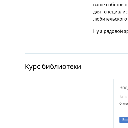
ваше собственн
для специалис
любительского 
Ну а рядовой з
Курс библиотеки
Вве
Авт
О кур
Бе