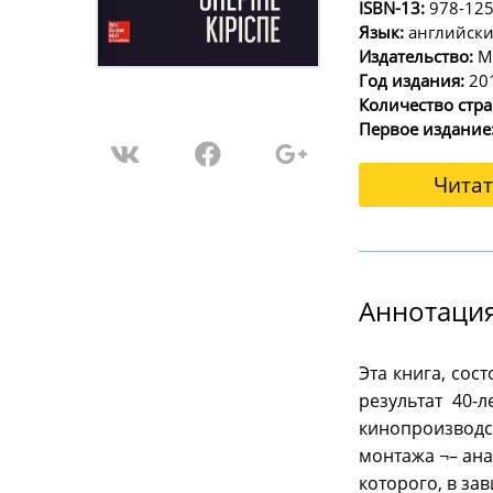
ISBN-13:
978-12
Язык:
английск
Издательство:
Mc
Год издания:
20
Количество стра
Первое издание
Читат
Аннотация
Эта книга, сос
результат 40-
кинопроизвод
монтажа ¬– ан
которого, в за