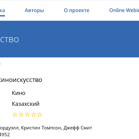
ка
Авторы
О проекте
Online Webi
ство
о
киноискусство
Кино
Казахский
ордуэлл, Кристин Томпсон, Джефф Смит
4952