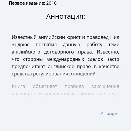
Первое издание:
2016
Аннотация:
Известный английский юрист и правовед Нил
Эндрюс посвятил данную работу теме
английского договорного права. Известно,
что стороны международных сделок часто
предпочитают английское право в качестве
средства регулирования отношений.
Книга объясняет правила заключения
договоров и предоставляет дополнительную
литературу для чтения. Несомненно, эта
работа будет полезной широкому кругу
Раскрыть
читателей, юристам, судьям, представителям
бизнеса, государственным служащим,
ученым-юристам, студентам и рядовым