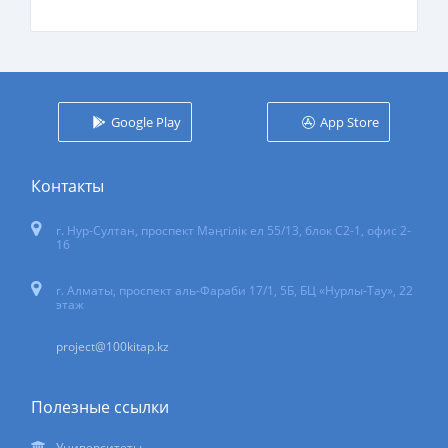
Google Play
App Store
Контакты
г. Нур-Султан
,
проспект Мәңгілік ел 55/13
, блок С2-1, офис 2-
16
г. Алматы, проспект аль-Фараби 17/1, 5Б, БЦ «Нурлы-Тау», 22
этаж
project@100kitap.kz
Полезные ссылки
Университеты