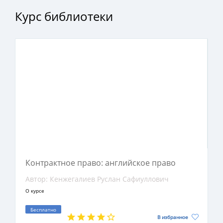
гражданам разных стран, в которых
Курс библиотеки
применяются и не применяются принципы
общего права.
Контрактное право: английское право
Автор: Кенжегалиев Руслан Сафиуллович
О курсе
Бесплатно
В избранное