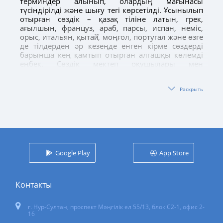
терминдер алынып, олардың мағынасы
түсіндірілді және шығу тегі көрсетілді. Ұсынылып
отырған сөздік – қазақ тіліне латын, грек,
ағылшын, француз, араб, парсы, испан, неміс,
орыс, итальян, қытай̆, моңғол, португал және өзге
де тілдерден әр кезеңде енген кірме сөздерді
барынша кең қамтып отырған алғашқы көлемді
еңбек. Сөздік мектеп оқушылары мен
студенттерге, түрлі сала мамандарына, жалпы
көпшілік қауымға арналған.
Раскрыть
Google Play
App Store
Контакты
г. Нур-Султан
,
проспект Мәңгілік ел 55/13
, блок С2-1, офис 2-
16