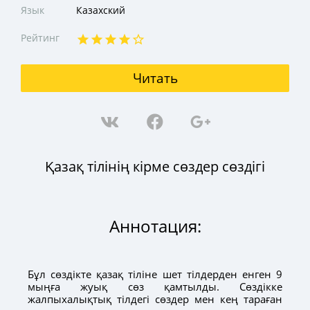
Язык
Казахский
Рейтинг
Читать
Қазақ тілінің кірме сөздер сөздігі
Аннотация:
Бұл сөздікте қазақ тіліне шет тілдерден енген 9
мыңға жуық сөз қамтылды. Сөздікке
жалпыхалықтық тілдегі сөздер мен кең тараған