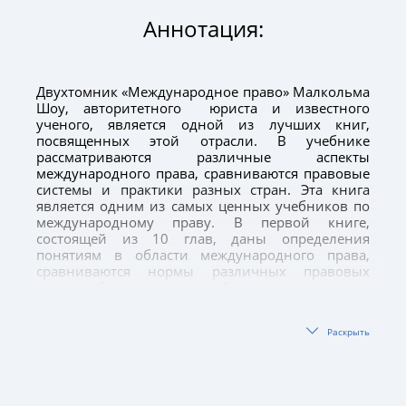
Аннотация:
Двухтомник «Международное право» Малкольма
Шоу, авторитетного юриста и известного
ученого, является одной из лучших книг,
посвященных этой отрасли. В учебнике
рассматриваются различные аспекты
международного права, сравниваются правовые
системы и практики разных стран. Эта книга
является одним из самых ценных учебников по
международному праву. В первой книге,
состоящей из 10 глав, даны определения
понятиям в области международного права,
сравниваются нормы различных правовых
систем, обсуждаются их особенности и основные
принципы. Философские и социальные взгляды
на возникновение и развитие международного
Раскрыть
права, ход деятельности международных
судебных процессов и трибуналов представлены
на конкретных примерах. Содержит подробную
разностороннюю информацию о видах
международных соглашений, условиях и