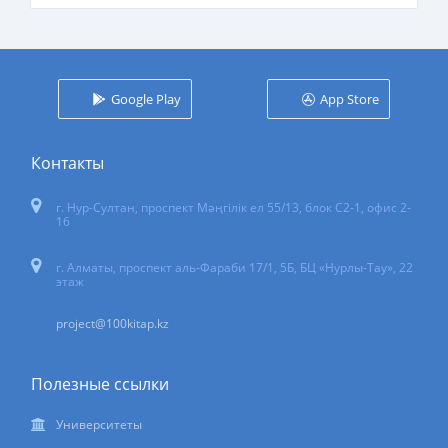
Google Play
App Store
Контакты
г. Нур-Султан
,
проспект Мәңгілік ел 55/13
, блок С2-1, офис 2-
16
г. Алматы, проспект аль-Фараби 17/1, 5Б, БЦ «Нурлы-Тау», 22
этаж
project@100kitap.kz
Полезные ссылки
Университеты