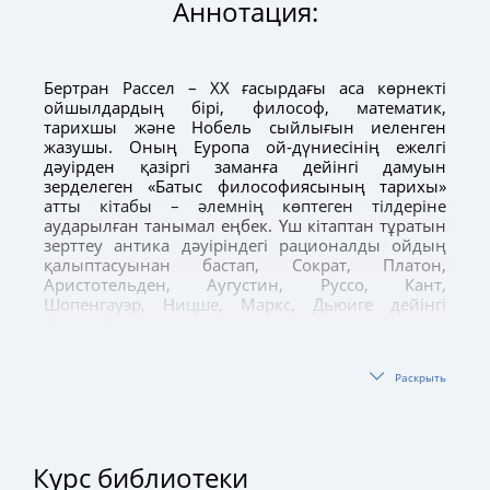
Аннотация:
Бертран Рассел – ХХ ғасырдағы аса көрнекті
ойшылдардың бірі, философ, математик,
тарихшы және Нобель сыйлығын иеленген
жазушы. Оның Еуропа ой-дүниесінің ежелгі
дәуірден қазіргі заманға дейінгі дамуын
зерделеген «Батыс философиясының тарихы»
атты кітабы – әлемнің көптеген тілдеріне
аударылған танымал еңбек. Үш кітаптан тұратын
зерттеу антика дәуіріндегі рационалды ойдың
қалыптасуынан бастап, Сократ, Платон,
Аристотельден, Аугустин, Руссо, Кант,
Шопенгауэр, Ницше, Маркс, Дьюиге дейінгі
философтардың доктриналарына терең
талдаулар жасайды. Автор бұл еңбегінде әр
ойшылды өскен ортасымен сабақтастыра
Раскрыть
қарастырып, философияға тән ұғымдар, ілімдер,
көзқарастармен қатар, рухани ізденістерге ықпал
еткен тарихи үдерістерді де тартымды
баяндайды. Еркін пікірталас дискурсы
тұрғысынан жазылған кітап гуманитарлық білім
Курс библиотеки
саласын зерттеуші мамандарға, философтар мен