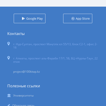
Google Play
App Store
Контакты
г. Нур-Султан
,
проспект Мәңгілік ел 55/13
, блок С2-1, офис 2-
16
г. Алматы, проспект аль-Фараби 17/1, 5Б, БЦ «Нурлы-Тау», 22
этаж
project@100kitap.kz
Полезные ссылки
Университеты
Обратная связь