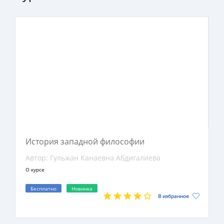
мәдениеттанушыларға, сондай-ақ көпшілік
оқырман қауымға арналған.
История западной философии
Автор: Гульжан Канаевна Абдигалиева
О курсе
Бесплатно
Новинка
В избранное