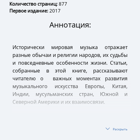
Количество страниц:
877
Первое издание:
2017
Аннотация:
Исторически мировая музыка отражает
разные обычаи и религии народов, их судьбы
и повседневные особенности жизни. Статьи,
собранные в этой книге, рассказывают
читателю о важных моментах развития
музыкального искусства Европы, Китая,
Индии, мусульманских стран, Южной и
Северной Америки и их взаимосвязи.
В целом сборник подробно описывает
историю музыки разных народов, признанных
Раскрыть
сегодня родоначальниками как классической,
так и просто популярной музыки.