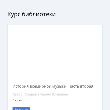
Книга предназначена не только для
Курс библиотеки
музыковедов и искусствоведов, но и для всех
читателей, интересующихся историей музыки.
История всемирной музыки, часть вторая
Автор: Аравина Ирэна Юрьевна
О курсе
Бесплатно