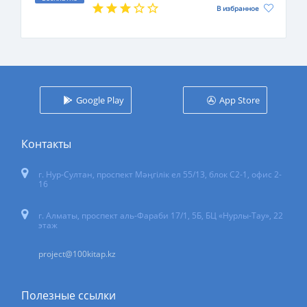
В избранное
Google Play
App Store
Контакты
г. Нур-Султан
,
проспект Мәңгілік ел 55/13
, блок С2-1, офис 2-
16
г. Алматы, проспект аль-Фараби 17/1, 5Б, БЦ «Нурлы-Тау», 22
этаж
project@100kitap.kz
Полезные ссылки