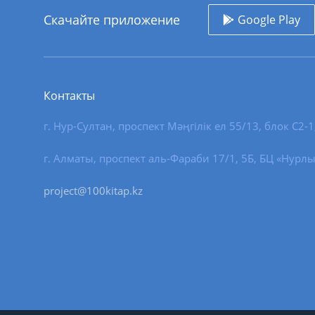
Скачайте приложение
Google Play
Контакты
г. Нур-Султан
,
проспект Мәңгілік ел 55/13
, блок С2-1
г. Алматы, проспект аль-Фараби 17/1, 5Б, БЦ «Нурлы
project@100kitap.kz