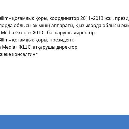
Bilim» қоғамдық қоры, координатор 2011–2013 жж., прези
лорда облысы әкімінің аппараты, Қызылорда облысы әкі
im Media Group» ЖШС, басқарушы директор.
Bilim» қоғамдық қоры, президент.
m Media» ЖШС, атқарушы директор.
 жеке консалтинг.