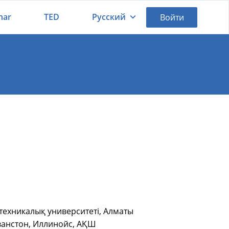
nar
TED
Русский
Войти
Қазақша
Русский
 техникалық университеті, Алматы
Эванстон, Иллинойс, АҚШ