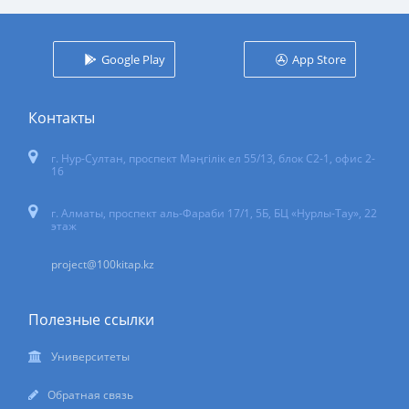
Google Play
App Store
Контакты
г. Нур-Султан
,
проспект Мәңгілік ел 55/13
, блок С2-1, офис 2-
16
г. Алматы, проспект аль-Фараби 17/1, 5Б, БЦ «Нурлы-Тау», 22
этаж
project@100kitap.kz
Полезные ссылки
Университеты
Обратная связь