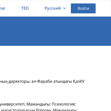
nar
TED
Русский
Войти
Қазақша
Русский
ның директоры, әл-Фараби атындағы ҚазҰУ
университеті, Мамандығы: Психология;
ң магистратурасын бітірген. Мамандығы: