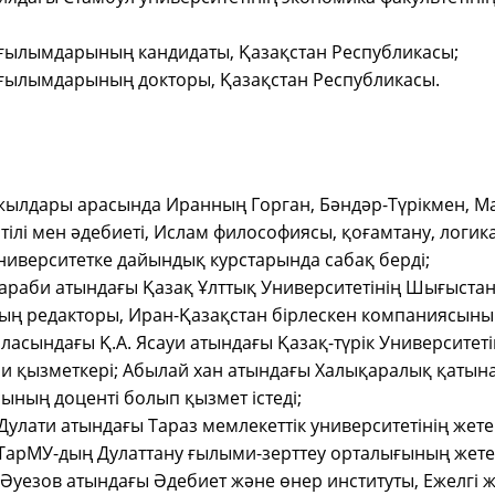
 ғылымдарының кандидаты, Қазақстан Республикасы;
 ғылымдарының докторы, Қазақстан Республикасы.
 жылдары арасында Иранның Горган, Бәндәр-Түрікмен, М
ілі мен әдебиеті, Ислам философиясы, қоғамтану, логика
иверситетке дайындық курстарында сабақ берді;
Фараби атындағы Қазақ Ұлттық Университетінің Шығыстану
ың редакторы, Иран-Қазақстан бірлескен компаниясыны
қаласындағы Қ.А. Ясауи атындағы Қазақ-түрік Университеті
 қызметкері; Абылай хан атындағы Халықаралық қатынас
ның доценті болып қызмет істеді;
 Дулати атындағы Тараз мемлекеттік университетінің жет
ТарМУ-дың Дулаттану ғылыми-зерттеу орталығының жете
. Әуезов атындағы Әдебиет және өнер институты, Ежелгі 