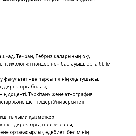
ашһад, Теһран, Тәбриз қаларының оқу
, психология пәндерінен бастауыш, орта білім
 факультетінде парсы тілінің оқытушысы,
ң директоры болды;
нің доценті, Түркітану және этнография
тар және шет тілдері Университеті,
екші ғылыми қызметкері;
кшісі, директоры, профессоры;
және ортағасырлық әдебиеті бөлімінің