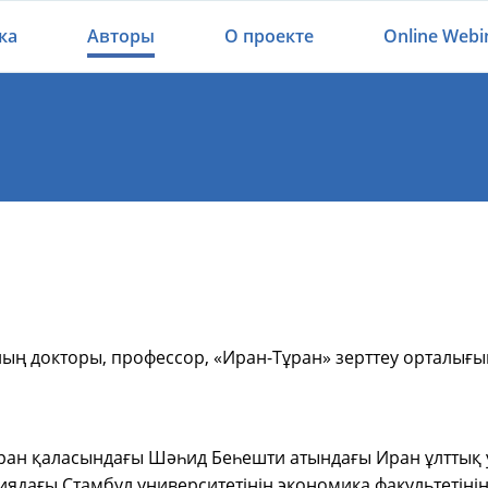
ка
Авторы
О проекте
Online Webi
ың докторы, профессор,
«
Иран-Тұран
»
зерттеу орталығы
еран қаласындағы Шәһид Беһешти атындағы Иран ұлттық 
киядағы Стамбул университетінің экономика факультетіні