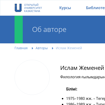
ОТКРЫТЫЙ
Курсы
Библиоте
УНИВЕРСИТЕТ
КАЗАХСТАНА
Об авторе
Главная
Авторы
Ислам Жеменей
Ислам Жеменей
Филология ғылымдарын
Білімі:
1975–1980 жж. – Тег
1986–1989 жж. – Түр