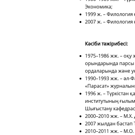
Экономика;
1999 ж. – Филология
2007 ж. – Филология
Кәсіби тәжірибесі:
1975–1986 жж. – оқу
орындарында парсы т
ордаларында және ун
1990–1993 жж. – әл-
«Парасат» журналын
1996 ж. – Түркістан 
институтының ғылыми
Шығыстану кафедрасы
2000–2010 жж. – М.Х.
2007 жылдан бастап 
2010–2011 жж. – М.О